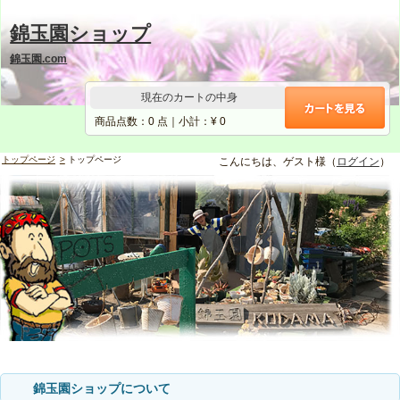
錦玉園ショップ
錦玉園.com
現在のカートの中身
商品点数：
0
点｜小計：¥
0
トップページ
トップページ
こんにちは、ゲスト様（
ログイン
）
錦玉園ショップについて