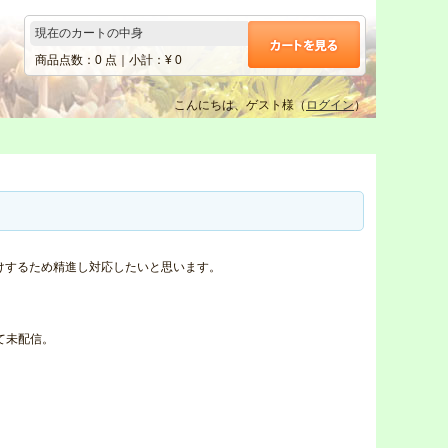
現在のカートの中身
商品点数：
0
点｜小計：¥
0
こんにちは、ゲスト様（
ログイン
）
けするため精進し対応したいと思います。
て未配信。