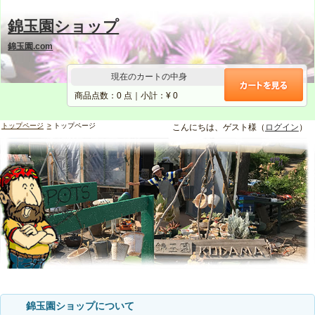
錦玉園ショップ
錦玉園.com
現在のカートの中身
商品点数：
0
点｜小計：¥
0
トップページ
トップページ
こんにちは、ゲスト様（
ログイン
）
錦玉園ショップについて