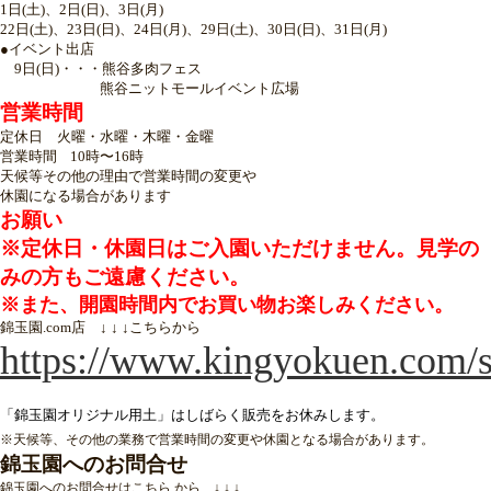
1日(土)、2日(日)、3日(月)
22日(土)、23日(日)、24日(月)、29日(土)、30日(日)、31日(月)
●イベント出店
9日(日)・・・熊谷多肉フェス
熊谷ニットモールイベント広場
営業時間
定休日 火曜・水曜・木曜・金曜
営業時間 10時〜16時
天候等その他の理由で営業時間の変更や
休園になる場合があります
お願い
※定休日・休園日はご入園いただけません。見学の
みの方もご遠慮ください。
※また、開園時間内でお買い物お楽しみください。
錦玉園.com店 ↓ ↓ ↓こちらから
https://www.kingyokuen.com/
「錦玉園オリジナル用土」はしばらく販売をお休みします。
※天候等、その他の業務で営業時間の変更や休園となる場合があります。
錦玉園へのお問合せ
錦玉園へのお問合せはこちら から ↓ ↓ ↓