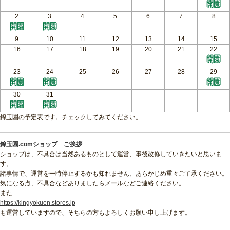
2
3
4
5
6
7
8
9
10
11
12
13
14
15
16
17
18
19
20
21
22
23
24
25
26
27
28
29
30
31
錦玉園の予定表です。チェックしてみてください。
錦玉園.comショップ ご挨拶
ショップは、不具合は当然あるものとして運営、事後改修していきたいと思いま
す。
諸事情で、運営を一時停止するかも知れません、あらかじめ重々ご了承ください。
気になる点、不具合などありましたらメールなどご連絡ください。
また
https://kingyokuen.stores.jp
も運営していますので、そちらの方もよろしくお願い申し上げます。