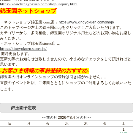
https://www.kingyokuen.com/shop/inquiry.html
錦玉園ネットショップ
・ネットショップ錦玉園.com店→
https://www.kingyokuen.com/shop/
このトップページ左上の錦玉園shopをクリック！ご入店いただけます。
カテゴリーから、多肉植物、錦玉園オリジナル用土などのお買い物をお楽し
みください。
・ネットショップ錦玉園stores店 →
https://kingyokuen.stores.jp/
随時更新します。
更新の際のお知らせは致しませんので、小まめなチェックをして頂ければと
思います。
-お客さま情報の事前登録のおすすめ-
錦玉園の旧オンラインショップの登録は引き継がれません。。
直接のイベント出店、ご来園とともにショップのご利用よろしくお願いいた
します。
錦玉園予定表
<<前の月
2026年8月
次の月>>
日
月
火
水
木
金
土
1