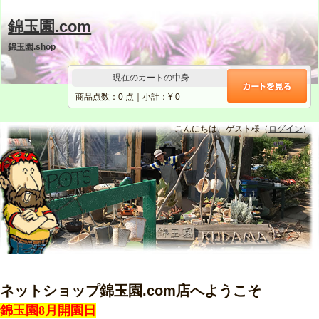
錦玉園.com
錦玉園.shop
現在のカートの中身
商品点数：
0
点｜小計：¥
0
こんにちは、ゲスト様（
ログイン
）
ネットショップ錦玉園.com店へようこそ
錦玉園8月開園日